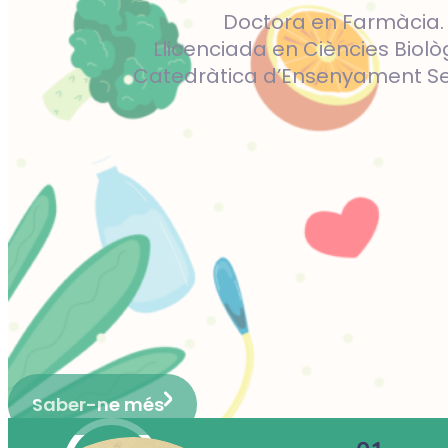
Doctora en Farmàcia.
Llicenciada en Ciències Biolò
Catedràtica d’Ensenyament Se
Saber-ne més