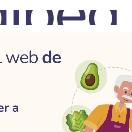
al web
de
er a