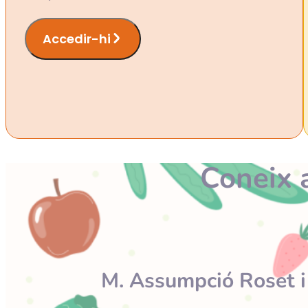
Accedir-hi
Coneix a
M. Assumpció Roset i 