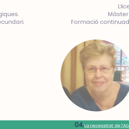
Lli
giques.
Màster 
cundari.
Formació continuada
La necessitat de l’A