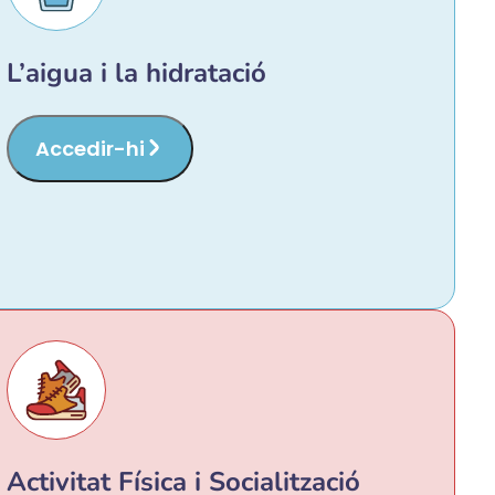
L’aigua i la hidratació
Accedir-hi
Activitat Física i Socialització