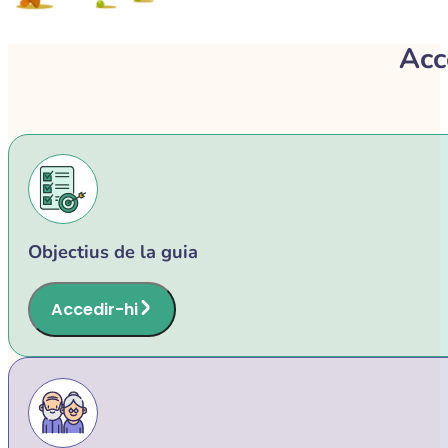
Acc
Objectius de la guia
Accedir-hi