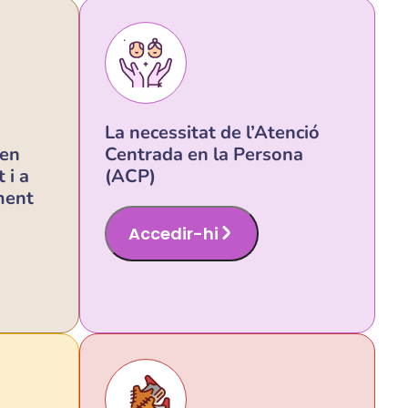
La necessitat de l’Atenció
den
Centrada en la Persona
 i a
(ACP)
iment
Accedir-hi