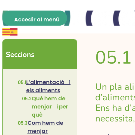
05.1
Seccions
L’alimentació i
Un pla al
els aliments
d’aliments
Què hem de
Ens ha d’a
menjar i per
què
necessita,
Com hem de
menjar