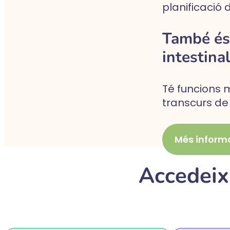
planificació 
També és 
intestinal
Té funcions m
transcurs de
Més inform
Accedeix 