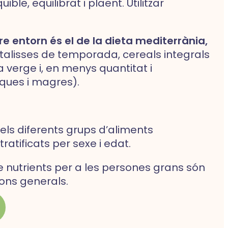
le, equilibrat i plaent. Utilitzar
e entorn és el de la dieta mediterrània,
rtalisses de temporada, cereals integrals
va verge i, en menys quantitat i
nques i magres).
dels diferents grups d’aliments
ratificats per sexe i edat.
de nutrients per a les persones grans són
ions generals.