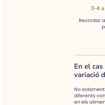
3-4 a
Recordar a
p
En el cas 
variació 
No solament 
diferents com
en els alimen