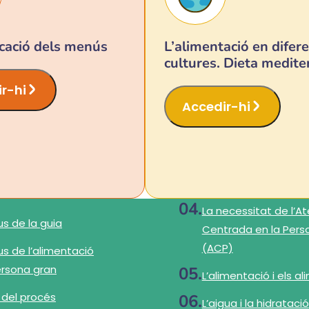
icació dels menús
L’alimentació en difer
cultures. Dieta medite
r-hi
Accedir-hi
La necessitat de l’A
us de la guia
Centrada en la Pers
(ACP)
us de l’alimentació
ersona gran
L’alimentació i els a
 del procés
L’aigua i la hidratació