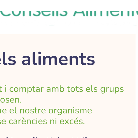
els aliments
t i comptar amb tots els grups
posen.
que el nostre organisme
nse carències ni excés.