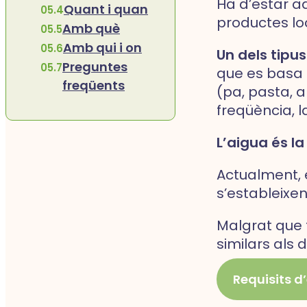
Ha d’estar ad
Quant i quan
productes lo
Amb què
Amb qui i on
Un dels tipu
Preguntes
que es basa e
freqüents
(pa, pasta, a
freqüència, l
L’aigua és la
Actualment, e
s’estableixen
Malgrat que t
similars als
Requisits d