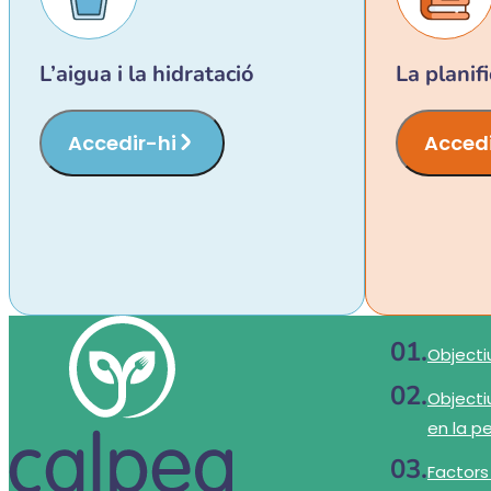
L’aigua i la hidratació
La planif
Accedir-hi
Accedi
Objecti
Objecti
en la p
Factors