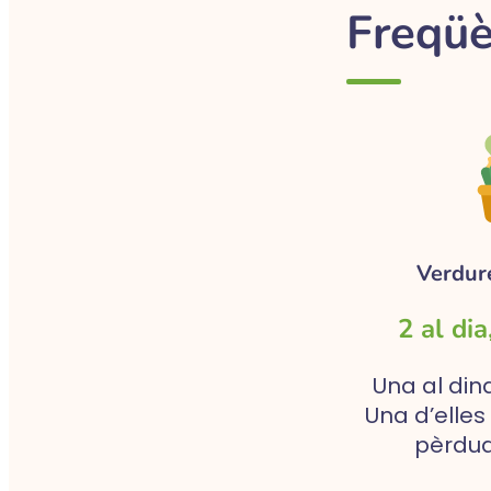
Freqüè
Verdure
2 al di
Una al dina
Una d’elles 
pèrdua