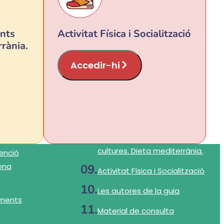
ents
Activitat Física i Socialització
rrània.
Accedir-hi
cultures. Dieta mediterrània.
tenció
ona
Activitat Física i Socialització
Les autores de la guia
liments
Material de consulta