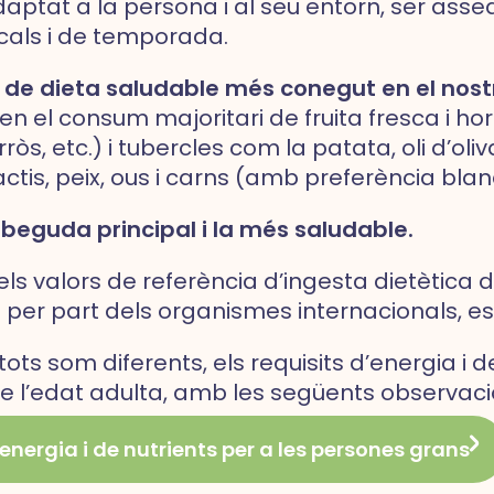
aptat a la persona i al seu entorn, ser assequib
cals i de temporada.
s de dieta saludable més conegut en el nostr
n el consum majoritari de fruita fresca i ho
rròs, etc.) i tubercles com la patata, oli d’oli
actis, peix, ous i carns (amb preferència bla
 beguda principal i la més saludable.
ls valors de referència d’ingesta dietètica 
 per part dels organismes internacionals, est
ots som diferents, els requisits d’energia i 
 de l’edat adulta, amb les següents observac
’energia i de nutrients per a les persones grans